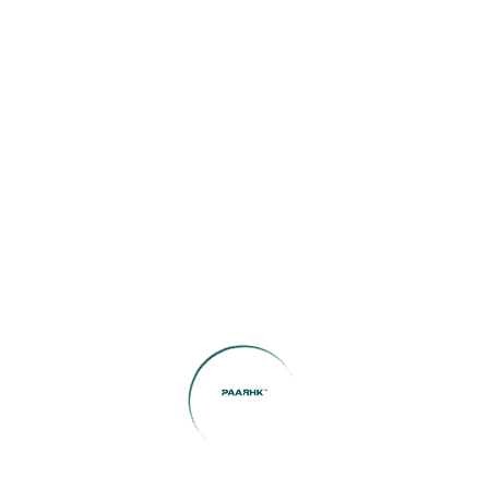
мобильных устройствах?
Да, большинство пинко казино предлагают мобильные
версии своих игр для удобства игроков.
4. Какова вероятность выигрыша в
пинко казино?
Вероятность выигрыша зависит от конкретной игры и её
механики, а также от выбранной стратегии игрока.
5. Есть ли стратегии для игры в пинко
казино?
Да, разработаны различные стратегии, включая управление
бюджетом и выбор игр с высоким RTP.